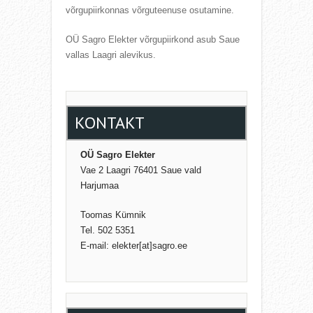
võrgupiirkonnas võrguteenuse osutamine.
OÜ Sagro Elekter võrgupiirkond asub Saue
vallas Laagri alevikus.
KONTAKT
OÜ Sagro Elekter
Vae 2 Laagri 76401 Saue vald
Harjumaa
Toomas Kümnik
Tel. 502 5351
E-mail: elekter[at]sagro.ee