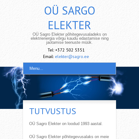
OÜ SARGO
ELEKTER
OÜ Sagro Elekter põhitegevusaladeks on
elektrienergia võrgu kaudu edastamise ning
jaotamise teenuste müük.
Tel: +372 502 5351
Email:
elekter@sagro.ee
Menu...
TUTVUSTUS
OÜ Sagro Elekter on loodud 1993 aastal.
OÜ Sagro Elekter põhitegevusalaks on meie